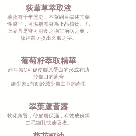
荻葦草萃取液
薯蕷有千年歷史，本草綱目描述其藥
性溫平，可滋補養身為上品植物。凡
上品具是皆可服食之物非治病之藥，
故神農另提出久服之字。
葡萄籽萃取精華
維生素C可促使膠原蛋白的形成有助
於傷口的癒合
維生素E有助於減少自由基的產生
翠葉蘆薈露
軟化角質，使皮膚保濕，有效成份經
由毛細孔快速吸收。