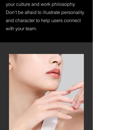
your culture and work philosophy.
Don't be afraid to illustrate personality
and character to help users connect
with your team.