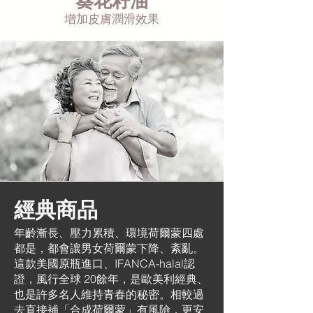
葵花籽油
增加皮膚潤滑效果
經典商品
年齡漸長、壓力累積、環境荷爾蒙四處
都是，都會讓男女荷爾蒙下降、紊亂。
這款美國原瓶進口、IFANCA-halal認
證，風行全球 20餘年，是歐美利經典、
也是許多名人維持青春的秘密。相較過
去直接補「合成荷爾蒙」有風險，更安